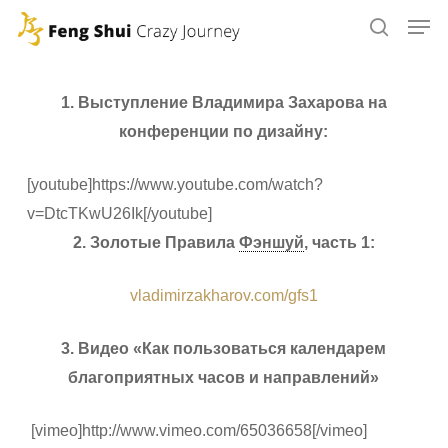
Skip
to
main
content
1. Выступление Владимира Захарова на
конференции по дизайну:
[youtube]https://www.youtube.com/watch?
v=DtcTKwU26Ik[/youtube]
2. Золотые Правила
Фэншуй
, часть 1:
vladimirzakharov.com/gfs1
3. Видео «Как пользоваться календарем
благоприятных часов и направлений»
[vimeo]http://www.vimeo.com/65036658[/vimeo]