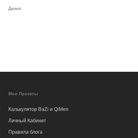
Диана
Мои Проекты
Калькулятор BaZi и QiMen
Личный Кабинет
Правила блога