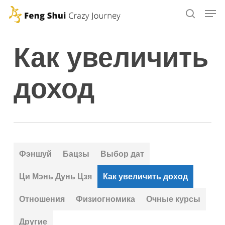
Skip
to
main
Как увеличить
content
доход
Фэншуй
Бацзы
Выбор дат
Ци Мэнь Дунь Цзя
Как увеличить доход
Отношения
Физиогномика
Очные курсы
Другие