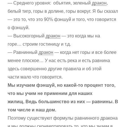
— Среднего уровня: объятия, зеленый
дракон
,
белый тигр, горы в долине, горы вокруг. Я бы сказал
— это то, что это 90% фэншуй и того, что говорится
о фэншуй.
— Высокогорный
дракон
— это когда мы на
горе… строим гостиницу и т.д.
— Равнинный
дракон
— когда нет горы и все более
менее плоское… У нас есть река и есть равнина
здесь совершенно другие правила и об этой
части мало что говорится.
Мы изучаем фэншуй, но какой-то процент того,
что мы учим не применим для наших
жилищ.
Ведь большинство из них — равнины. В
том числе и наш дом.
Поэтому существуют формулы равнинного дракона
и мы должны сконвертировать то, что мы знаем в