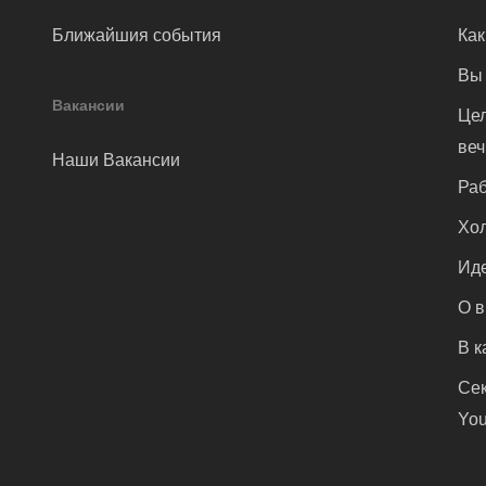
Ближайшия события
Как
Вы 
Вакансии
Цел
ве
Наши Вакансии
Раб
Хол
Иде
О 
В к
Сек
You