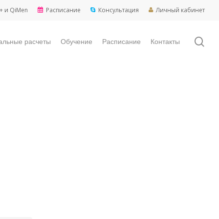
+ и QiMen
Расписание
Консультация
Личный кабинет
sea
альные расчеты
Обучение
Расписание
Контакты