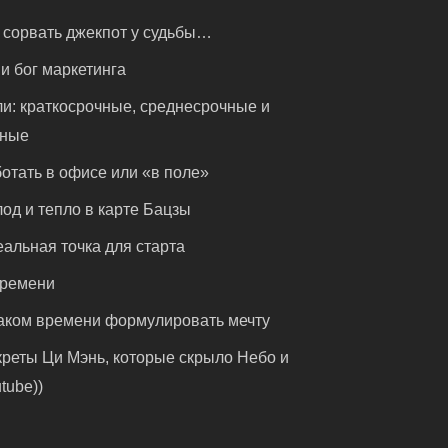
 сорвать джекпот у судьбы…
и бог маркетинга
и: краткосрочные, среднесрочные и
чные
отать в офисе или «в поле»
од и тепло в карте Бацзы
альная точка для старта
времени
аком времени формулировать мечту
реты Ци Мэнь, которые скрыло Небо и
tube))