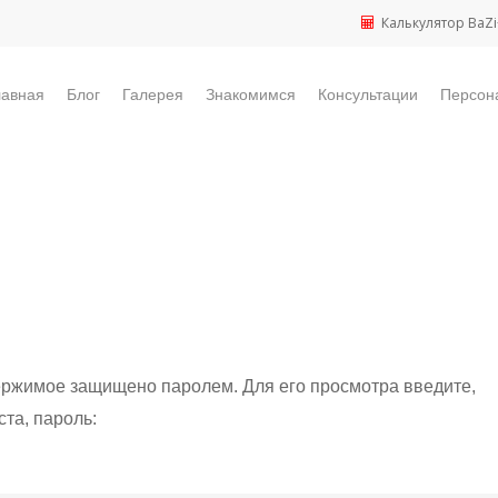
Калькулятор BaZi
лавная
Блог
Галерея
Знакомимся
Консультации
Персон
ержимое защищено паролем. Для его просмотра введите,
та, пароль: