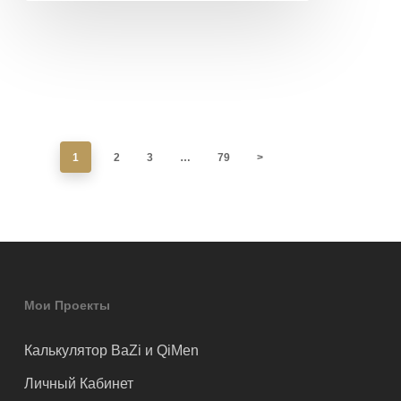
1
2
3
…
79
>
Мои Проекты
Калькулятор BaZi и QiMen
Личный Кабинет