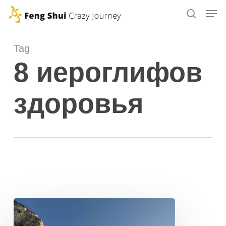
Skip
to
main
Tag
content
8 иероглифов
здоровья
ФОРМЫ
ПРОСТРАНСТВА