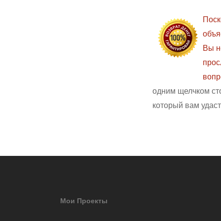
Поск
объя
Вы н
прос
вопр
одним щелчком сто
который вам удастс
Мои Проекты