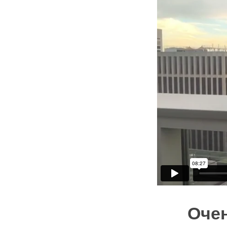
Hit enter to search or ESC to close
Очен