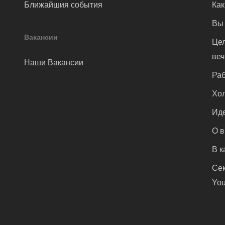
Ближайшия события
Как
Вы 
Вакансии
Цел
ве
Наши Вакансии
Раб
Хол
Иде
О 
В к
Сек
You