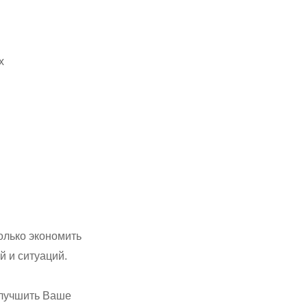
х
олько экономить
й и ситуаций.
улучшить Ваше