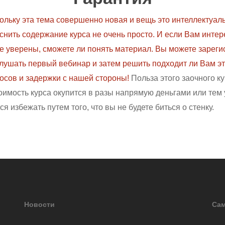
ольку эта тема совершенно новая и вещь это интеллектуаль
снить содержание курса не очень просто. И если Вам интере
е уверены, сможете ли понять материал. Вы можете зареги
лушать первый вебинар и затем решить подходит ли Вам эта
осов и задержки с нашей стороны!
Польза этого заочного ку
имость курса окупится в разы напрямую деньгами или тем
я избежать путем того, что вы не будете биться о стенку.
Новости
Сам