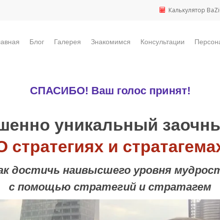
Калькулятор BaZi
лавная
Блог
Галерея
Знакомимся
Консультации
Персон
СПАСИБО! Ваш голос принят!
шенно уникальный заочны
О стратегиях и стратагема
ак достичь наивысшего уровня мудрос
с помощью стратегий и стратагем