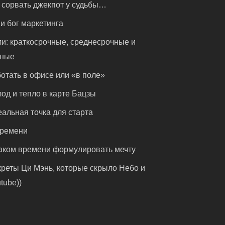
 сорвать джекпот у судьбы…
и бог маркетинга
и: краткосрочные, среднесрочные и
чные
отать в офисе или «в поле»
од и тепло в карте Бацзы
альная точка для старта
времени
аком времени формулировать мечту
реты Ци Мэнь, которые скрыло Небо и
tube))