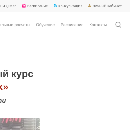
+ и QiMen
Расписание
Консультация
Личный кабинет
sea
альные расчеты
Обучение
Расписание
Контакты
й курс
х»
ти