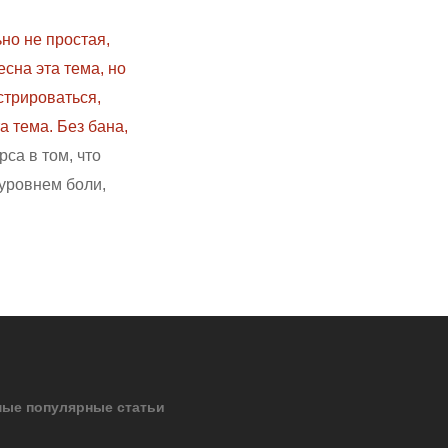
но не простая,
сна эта тема, но
стрироваться,
 тема. Без бана,
рса в том, что
 уровнем боли,
ые популярные статьи