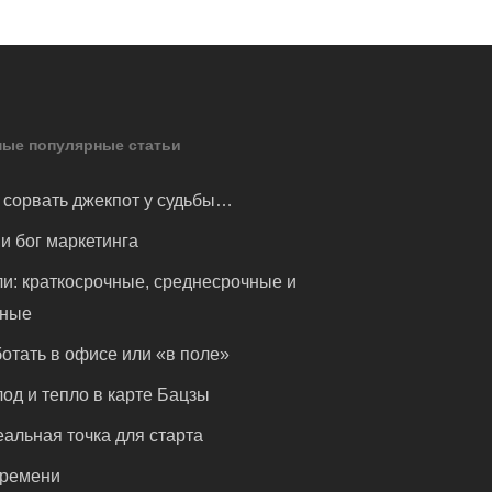
ые популярные статьи
 сорвать джекпот у судьбы…
и бог маркетинга
и: краткосрочные, среднесрочные и
чные
отать в офисе или «в поле»
од и тепло в карте Бацзы
альная точка для старта
времени