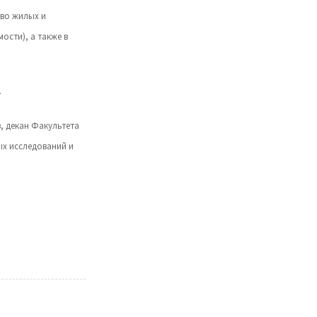
тво жилых и
ости), а также в
.
, декан Факультета
х исследований и