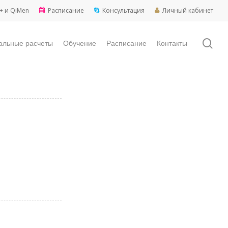
+ и QiMen
Расписание
Консультация
Личный кабинет
sea
альные расчеты
Обучение
Расписание
Контакты