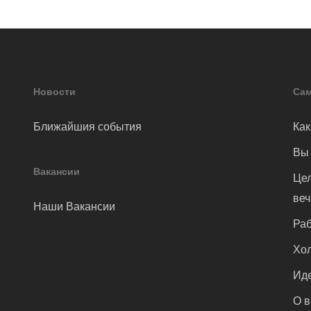
Новости
Сам
Ближайшия события
Как
Вы 
Вакансии
Цел
ве
Наши Вакансии
Раб
Хол
Иде
О 