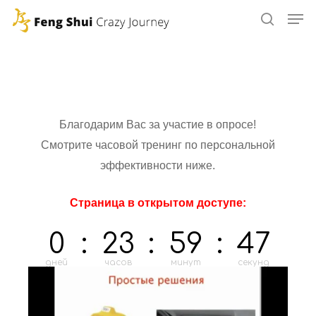
Skip
to
main
content
Благодарим Вас за участие в опросе!
Смотрите часовой тренинг по персональной
эффективности ниже.
Страница в открытом доступе:
0
:
23
:
59
:
47
дней
часов
минут
секунд