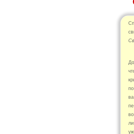
Сп
св
Св
До
чт
кр
по
ва
пе
во
ли
уж