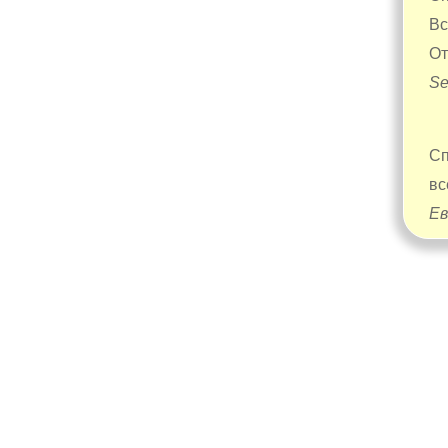
Вс
От
Se
Сп
вс
Ев