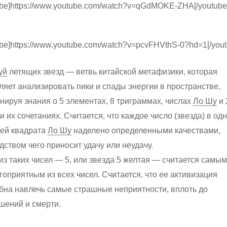
ube]https://www.youtube.com/watch?v=qGdMOKE-ZHA[/youtube
ube]https://www.youtube.com/watch?v=pcvFHVthS-0?hd=1[/yout
уй
летящих звезд — ветвь китайской метафизики, которая
ляет анализировать пики и спады энергии в пространстве,
нируя знания о 5 элементах, 8 триграммах, числах
Ло Шу
и 
 и их сочетаниях. Считается, что каждое число (звезда) в одн
тей квадрата
Ло Шу
наделено определенными качествами,
дством чего приносит удачу или неудачу.
из таких чисел — 5, или звезда 5 желтая — считается самым
гоприятным из всех чисел. Считается, что ее активизация
бна навлечь самые страшные неприятности, вплоть до
шений и смерти.