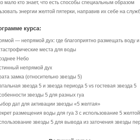
о мало кто знает, что есть способы специальным образом
ьзовать энергии желтой пятерки, направив их себе на служб
ограмме курса:
рямой — непрямой дух: где благоприятно размещать воду и
атастрофические места для воды
озднее Небо
стинный непрямой дух
рата замка (относительно звезды 5)
атальная звезда 5 и звезда периода 5 vs гостевая звезда 5
собенности звезды 5 для разных гуа
ыбор дат для активации звезды «5 желтая»
екрет размещения воды для гуа 3 с использование 5 желтой
спользование звезды 5 для вывода из заточения звезды пе