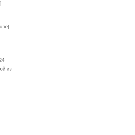
]
ube]
24
ой из