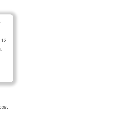
х
ь
 12
,
сов.