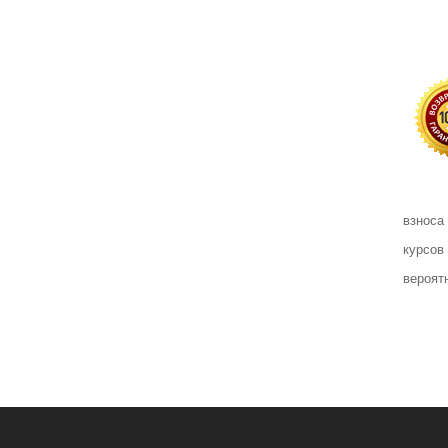
взноса
курсов
вероят