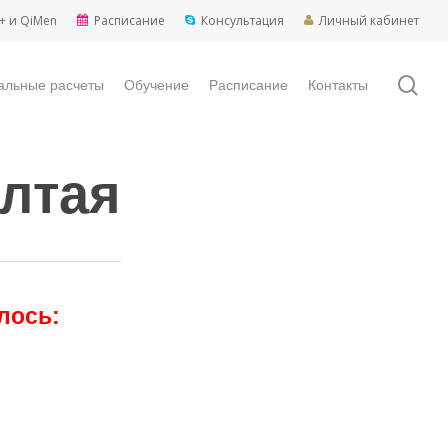
+ и QiMen
Расписание
Консультация
Личный кабинет
sea
альные расчеты
Обучение
Расписание
Контакты
елтая
лось: