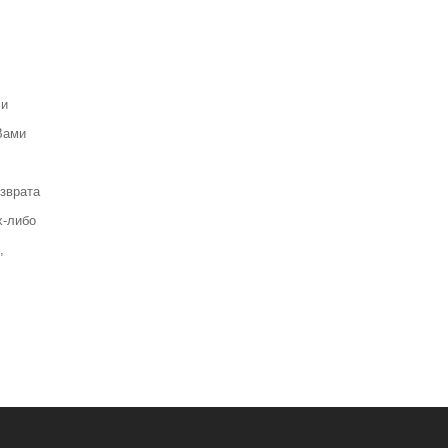
 и
Вами
зврата
х-либо
,