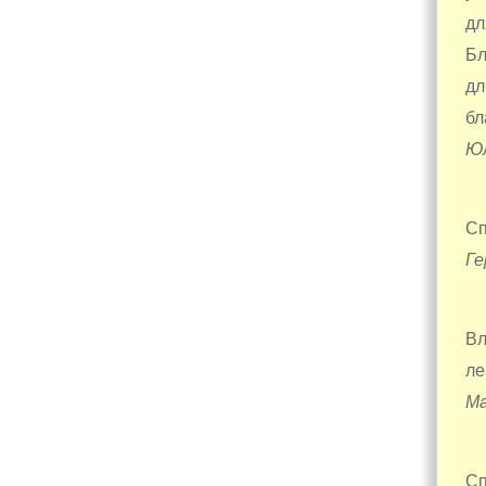
дл
Бл
дл
бл
Ю
Сп
Ге
Вл
ле
Ма
Сп