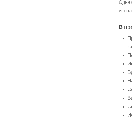
Однак
испол
В пр
П
к
П
И
В
Н
О
В
С
И