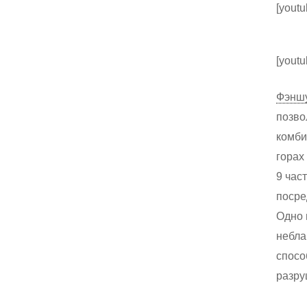
[yout
[yout
Фэнш
позво
комби
горах
9 час
посре
Одно 
небла
спосо
Hit enter to search or ESC to close
разру