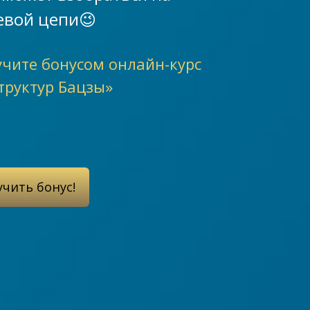
вой цепи😉
учите бонусом онлайн-курс
труктур Бацзы»
учить бонус!