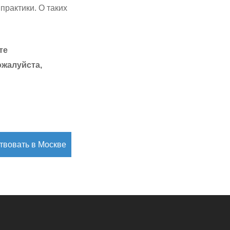
практики. О таких
те
ожалуйста,
твовать в Москве