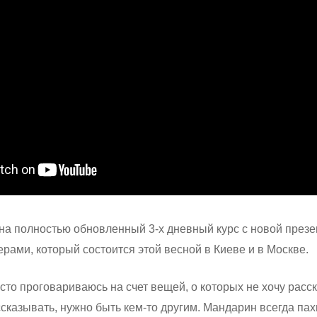
на полностью обновленный 3-х дневный курс с новой презе
рами, который состоится этой весной в Киеве и в Москве.
асто проговариваюсь на счет вещей, о которых не хочу расс
ссказывать, нужно быть кем-то другим. Мандарин всегда па