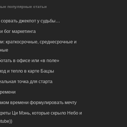
ые популярные статьи
 сорвать джекпот у судьбы…
и бог маркетинга
и: краткосрочные, среднесрочные и
чные
отать в офисе или «в поле»
од и тепло в карте Бацзы
альная точка для старта
времени
аком времени формулировать мечту
реты Ци Мэнь, которые скрыло Небо и
tube))