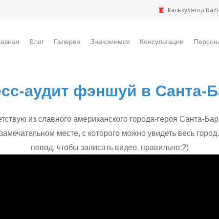
Калькулятор BaZi
лавная
Блог
Галерея
Знакомимся
Консультации
Персон
сс-аудит фэншуй в Санта-
тствую из славного американского города-героя Санта-Бар
замечательном месте, с которого можно увидеть весь горо
повод, чтобы записать видео, правильно:?)