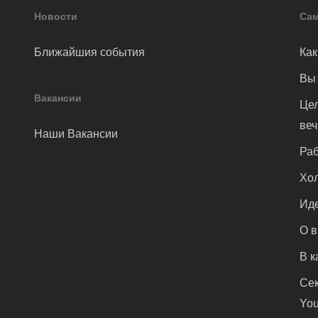
Новости
Сам
Ближайшия события
Как
Вы 
Вакансии
Цел
ве
Наши Вакансии
Раб
Хол
Иде
О 
В к
Сек
You