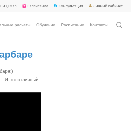
+ и QiMen
Расписание
Консультация
Личный кабинет
sea
альные расчеты
Обучение
Расписание
Контакты
Барбаре
бара:)
д… И это отличный