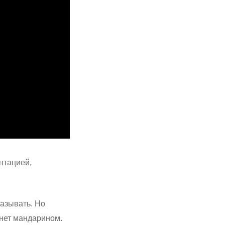
нтацией,
казывать. Но
хнет мандарином.