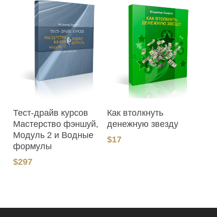
В Корзину
В Корзину
Тест-драйв курсов
Как втолкнуть
Мастерство фэншуй,
денежную звезду
Модуль 2 и Водные
$
17
формулы
$
297