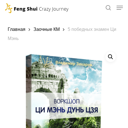
Skip
to
main
content
Главная
Заочные КМ
5 победных знамен Ци
Мэнь