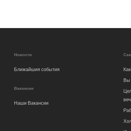
Новости
Сам
Ближайшия события
Как
Вы 
Вакансии
Цел
ве
Наши Вакансии
Раб
Хол