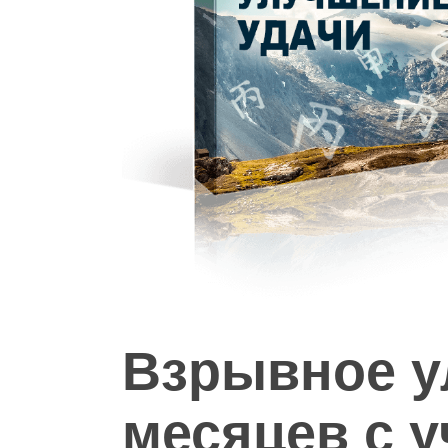
Hit enter to search or ESC to close
Взрывное у
месяцев с у