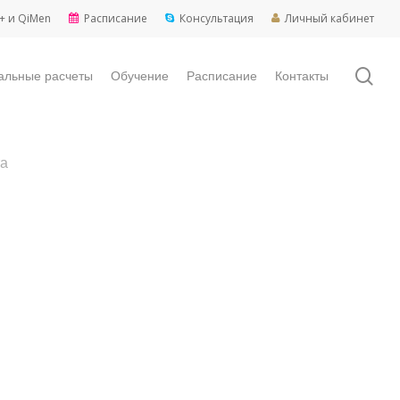
+ и QiMen
Расписание
Консультация
Личный кабинет
sea
альные расчеты
Обучение
Расписание
Контакты
та