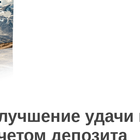
лучшение удачи 
четом депозита