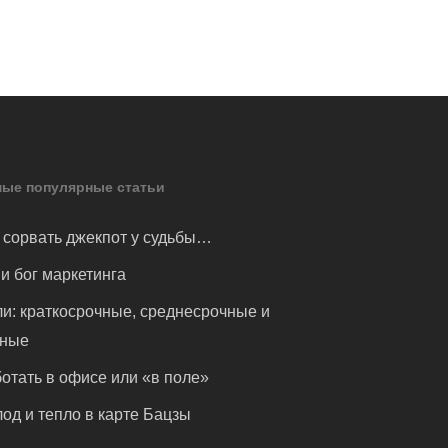
ые популярные статьи
 сорвать джекпот у судьбы…
и бог маркетинга
и: краткосрочные, среднесрочные и
чные
отать в офисе или «в поле»
од и тепло в карте Бацзы