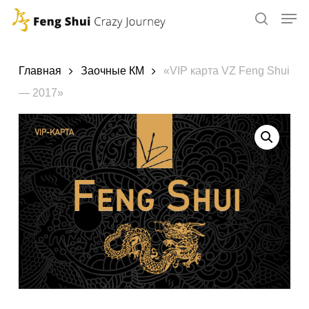
Skip
to
main
content
Главная
Заочные КМ
«VIP карта VZ Feng Shui
— 2017»