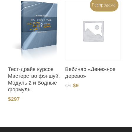
Распродажа!
В Корзину
В Корзину
Вебинар «Денежное
Тест-драйв курсов
дерево»
Мастерство фэншуй,
Модуль 2 и Водные
Первоначальная
Текущая
$
9
$
29
формулы
цена
цена:
составляла
$9.
$
297
$29.