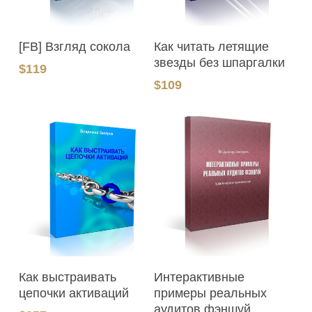
В Корзину
В Корзину
[FB] Взгляд сокола
Как читать летящие
звезды без шпаргалки
$
119
$
109
В Корзину
В Корзину
Как выстраивать
Интерактивные
цепочки активаций
примеры реальных
аудитов фэншуй