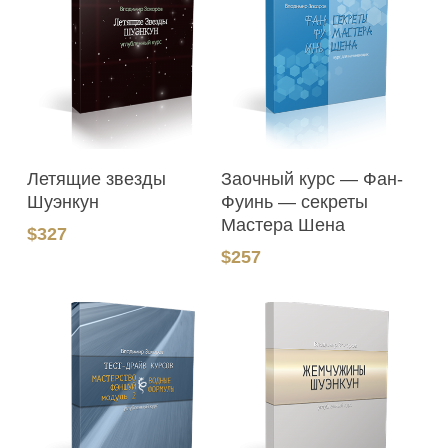
В Корзину
В Корзину
Летящие звезды
Заочный курс — Фан-
Шуэнкун
Фуинь — секреты
Мастера Шена
$
327
$
257