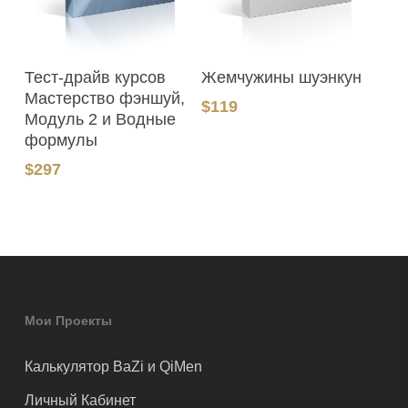
В Корзину
В Корзину
Тест-драйв курсов
Жемчужины шуэнкун
Мастерство фэншуй,
$
119
Модуль 2 и Водные
формулы
$
297
Мои Проекты
Калькулятор BaZi и QiMen
Личный Кабинет