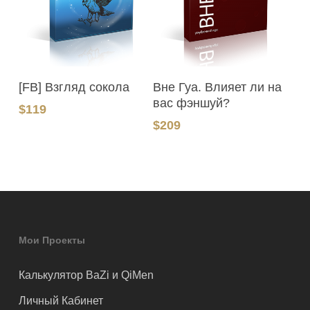
В Корзину
В Корзину
[FB] Взгляд сокола
Вне Гуа. Влияет ли на
вас фэншуй?
$
119
$
209
Мои Проекты
Калькулятор BaZi и QiMen
Личный Кабинет