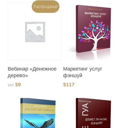
Распродажа!
В Корзину
В Корзину
Вебинар «Денежное
Маркетинг услуг
дерево»
фэншуй
Первоначальная
Текущая
$
9
$
117
$
29
цена
цена:
составляла
$9.
$29.