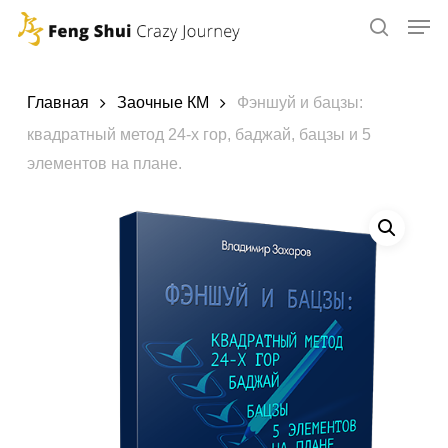
Skip
to
main
content
Главная
Заочные КМ
Фэншуй и бацзы:
квадратный метод 24-х гор, баджай, бацзы и 5
элементов на плане.