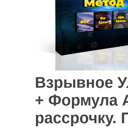
Hit enter to search or ESC to close
Взрывное У
+ Формула 
рассрочку. 