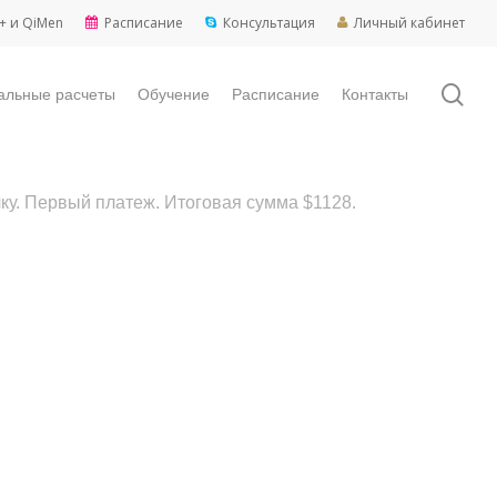
+ и QiMen
Расписание
Консультация
Личный кабинет
sea
альные расчеты
Обучение
Расписание
Контакты
у. Первый платеж. Итоговая сумма $1128.