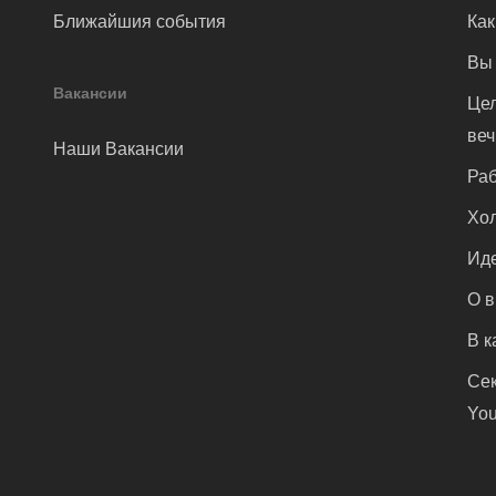
Ближайшия события
Как
Вы 
Вакансии
Цел
ве
Наши Вакансии
Раб
Хол
Иде
О 
В к
Сек
You