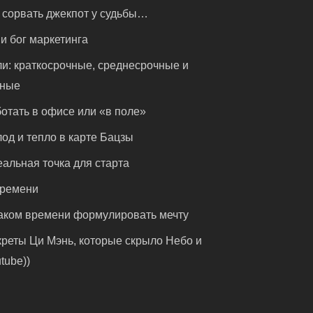
 сорвать джекпот у судьбы…
и бог маркетинга
и: краткосрочные, среднесрочные и
чные
отать в офисе или «в поле»
од и тепло в карте Бацзы
альная точка для старта
времени
аком времени формулировать мечту
реты Ци Мэнь, которые скрыло Небо и
tube))