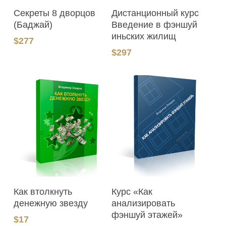
В Корзину
В Корзину
Секреты 8 дворцов
Дистанционный курс
(Баджай)
Введение в фэншуй
иньских жилищ
$
277
$
297
В Корзину
В Корзину
Как втолкнуть
Курс «Как
денежную звезду
анализировать
фэншуй этажей»
$
17