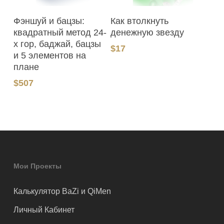
В Корзину
В Корзину
Фэншуй и бацзы:
Как втолкнуть
квадратный метод 24-
денежную звезду
х гор, баджай, бацзы
$
17
и 5 элементов на
плане
$
507
Мои Проекты
Калькулятор BaZi и QiMen
Личный Кабинет