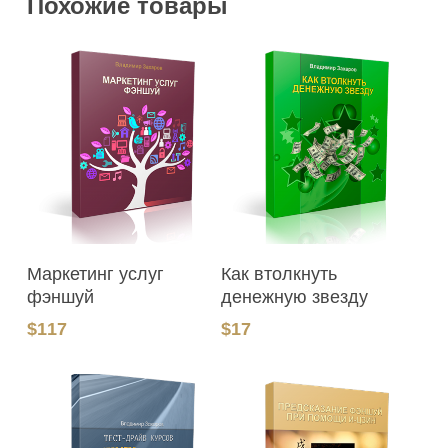
Похожие товары
В Корзину
В Корзину
Маркетинг услуг
Как втолкнуть
фэншуй
денежную звезду
$
117
$
17