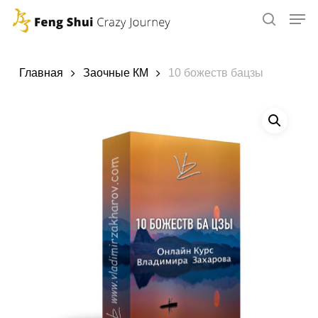
Skip
to
main
content
Главная
Заочные КМ
10 божеств бацзы