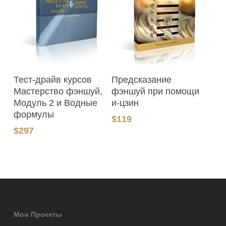
В Корзину
В Корзину
Тест-драйв курсов
Предсказание
Мастерство фэншуй,
фэншуй при помощи
Модуль 2 и Водные
и-цзин
формулы
$
119
$
297
Мои Проекты