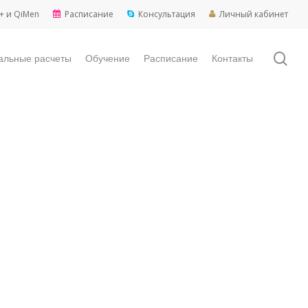
+ и QiMen
Расписание
Консультация
Личный кабинет
sea
альные расчеты
Обучение
Расписание
Контакты