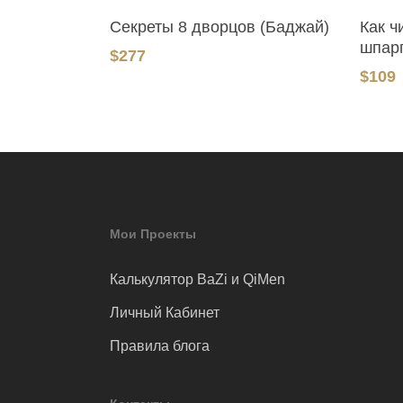
В Корзину
Секреты 8 дворцов (Баджай)
Как ч
шпар
$
277
$
109
Мои Проекты
Калькулятор BaZi и QiMen
Личный Кабинет
Правила блога