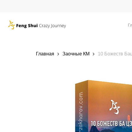
Skip
to
main
Г
content
Главная
Заочные КМ
10 Божеств Бац