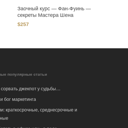
В Корзину
Заочный курс — Фан-Фуинь —
секреты Мастера Шена
$
257
ые популярные статьи
 сорвать джекпот у судьбы…
и бог маркетинга
и: краткосрочные, среднесрочные и
чные