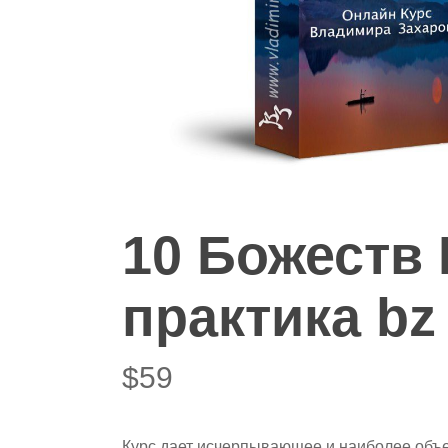
Hit enter to search or ESC to close
10 Божеств 
практика bz
$
59
Курс дает исчерпывающее и наиболее объе