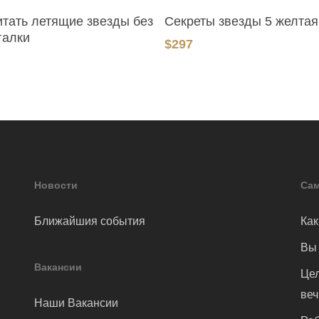
В Корзину
В Корзину
итать летящие звезды без
Секреты звезды 5 желтая
галки
$
297
Новости
Сам
Ближайшия события
Как
Вы 
Вакансии
Цел
ве
Наши Вакансии