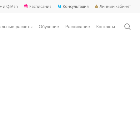
+ и QiMen
Расписание
Консультация
Личный кабинет
sea
альные расчеты
Обучение
Расписание
Контакты