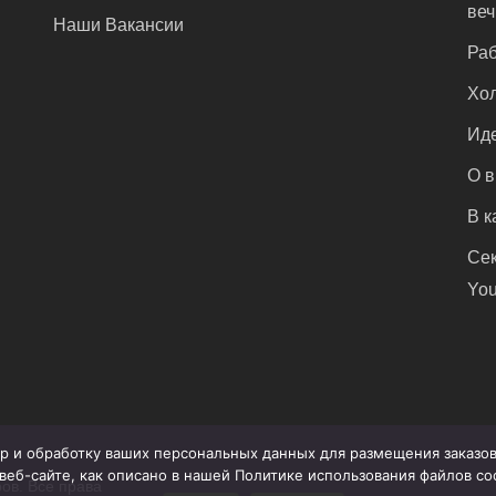
ве
Наши Вакансии
Раб
Хол
Иде
О 
В к
Сек
You
бор и обработку ваших персональных данных для размещения заказ
веб-сайте, как описано в нашей Политике использования файлов c
ов. Все права