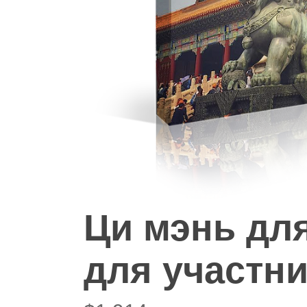
Hit enter to search or ESC to close
Ци мэнь для
для участни