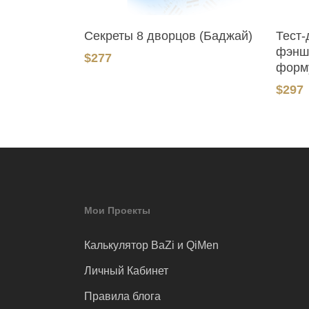
В Корзину
Секреты 8 дворцов (Баджай)
Тест-
фэнш
$
277
форм
$
297
Мои Проекты
Калькулятор BaZi и QiMen
Личный Кабинет
Правила блога