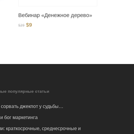
В Корзину
Вебинар «Денежное дерево»
Первоначальная
Текущая
$
9
$
29
цена
цена:
составляла
$9.
$29.
ые популярные статьи
 сорвать джекпот у судьбы…
и бог маркетинга
и: краткосрочные, среднесрочные и