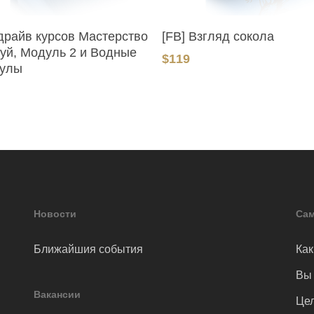
В Корзину
В Корзину
драйв курсов Мастерство
[FB] Взгляд сокола
уй, Модуль 2 и Водные
$
119
улы
Новости
Сам
Ближайшия события
Как
Вы 
Вакансии
Цел