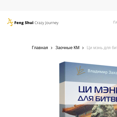
Skip
to
main
Г
content
Главная
Заочные КМ
Ци мэнь для би