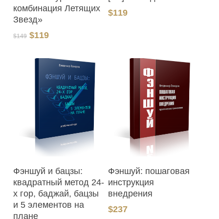
комбинация Летящих
$
119
Звезд»
Первоначальная
Текущая
$
119
$
149
цена
цена:
составляла
$119.
$149.
В Корзину
В Корзину
Фэншуй и бацзы:
Фэншуй: пошаговая
квадратный метод 24-
инструкция
х гор, баджай, бацзы
внедрения
и 5 элементов на
$
237
плане