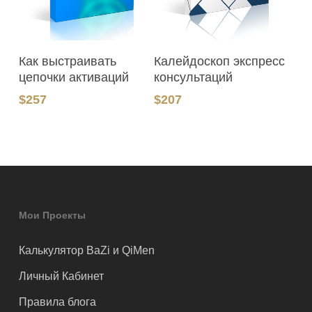
В Корзину
В Корзину
Как выстраивать
Калейдоскоп экспресс
цепочки активаций
консультаций
$
257
$
207
Мои Проекты
Калькулятор BaZi и QiMen
Личный Кабинет
Правила блога