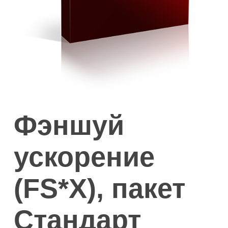
Фэншуй
ускорение
(FS*Х), пакет
Стандарт