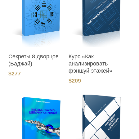
В Корзину
В Корзину
Секреты 8 дворцов
Курс «Как
(Баджай)
анализировать
фэншуй этажей»
$
277
$
209