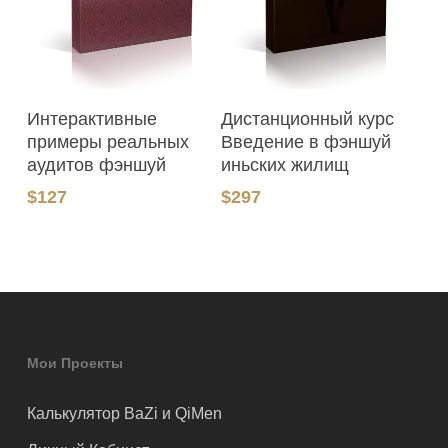
В Корзину
В Корзину
Интерактивные
Дистанционный курс
примеры реальных
Введение в фэншуй
аудитов фэншуй
иньских жилищ
$
127
$
297
Мои Проекты
Калькулятор BaZi и QiMen