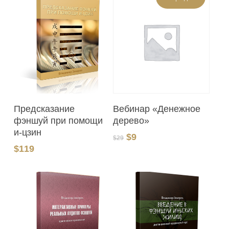
В Корзину
В Корзину
Вебинар «Денежное
Предсказание
дерево»
фэншуй при помощи
и-цзин
Первоначальная
Текущая
$
9
$
29
цена
цена:
$
119
составляла
$9.
$29.