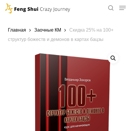
Skip
to
main
content
Главная
Заочные КМ
Скидка 25% на 100+
структур божеств и демонов в картах бацзы