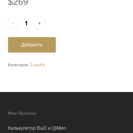
$
269
Добавить
Категория:
3 клуба
Мои Проекты
Калькулятор BaZi и QiMen