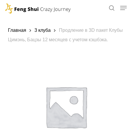
Skip
to
main
content
Главная
3 клуба
Продление в 3D пакет Клубы
Цимэнь, Бацзы 12 месяцев с учетом кэшбэка.