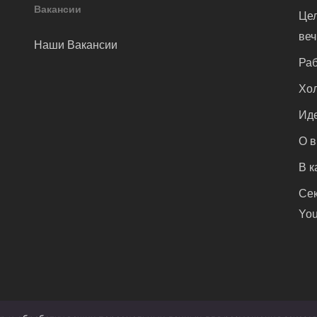
Вакансии
Цел
ве
Наши Вакансии
Раб
Хол
Иде
О 
В к
Сек
You