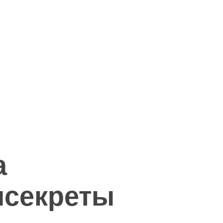
а
исекреты