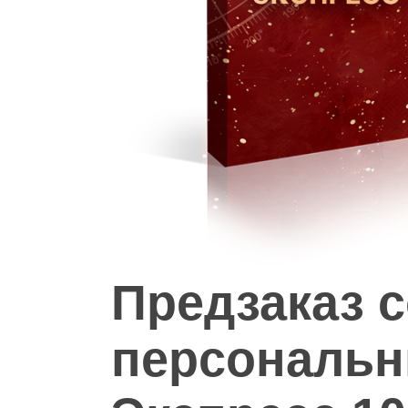
Hit enter to search or ESC to close
Предзаказ с
персональн