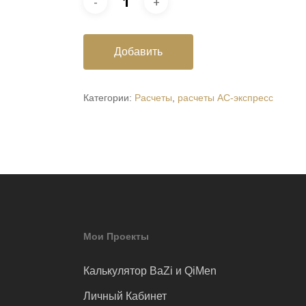
Добавить
Категории:
Расчеты
,
расчеты АС-экспресс
Мои Проекты
Калькулятор BaZi и QiMen
Личный Кабинет