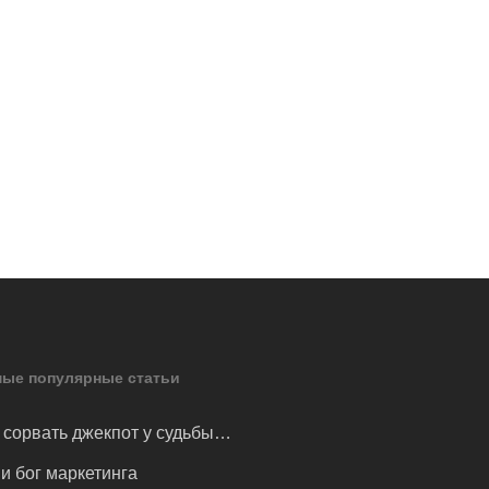
ые популярные статьи
 сорвать джекпот у судьбы…
и бог маркетинга