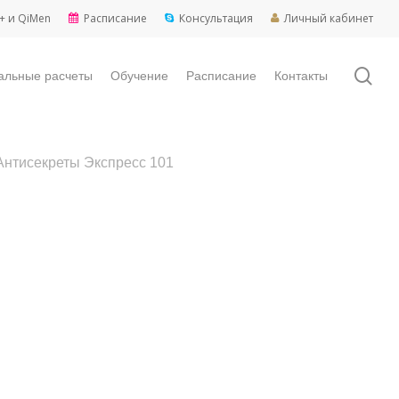
+ и QiMen
Расписание
Консультация
Личный кабинет
sea
альные расчеты
Обучение
Расписание
Контакты
Антисекреты Экспресс 101