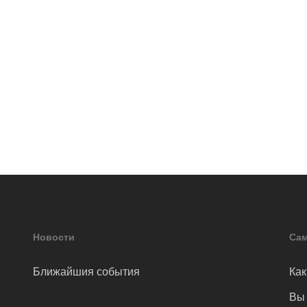
Новости
Сам
Ближайшия события
Как
Вы 