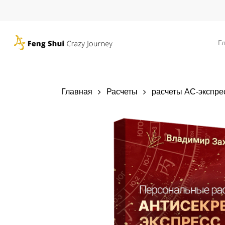
Skip
to
main
Г
content
Главная
Расчеты
расчеты АС-экспре