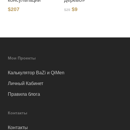
дерево»
консультаций
Первоначальная
Текущая
$
9
$
207
$
29
цена
цена:
составляла
$9.
$29.
Мои Проекты
Калькулятор BaZi и QiMen
Личный Кабинет
Правила блога
Контакты
Контакты