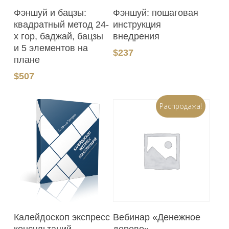
В Корзину
В Корзину
Фэншуй и бацзы:
Фэншуй: пошаговая
квадратный метод 24-
инструкция
х гор, баджай, бацзы
внедрения
и 5 элементов на
$
237
плане
$
507
Распродажа!
В Корзину
В Корзину
Вебинар «Денежное
Калейдоскоп экспресс