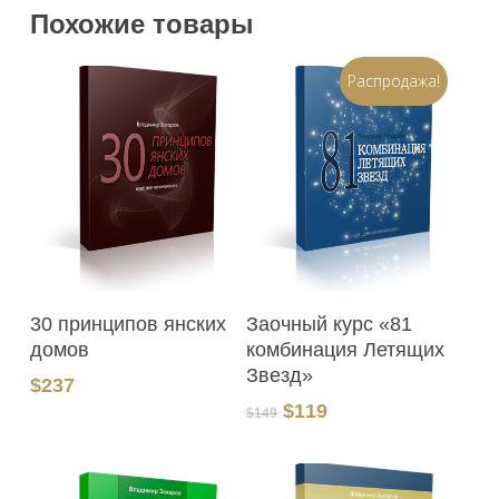
Похожие товары
Распродажа!
В Корзину
В Корзину
30 принципов янских
Заочный курс «81
домов
комбинация Летящих
Звезд»
$
237
Первоначальная
Текущая
$
119
$
149
цена
цена:
составляла
$119.
$149.