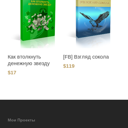
В Корзину
В Корзину
Как втолкнуть
[FB] Взгляд сокола
денежную звезду
$
119
$
17
Мои Проекты