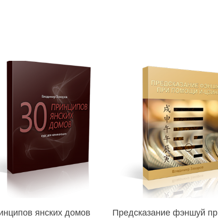
В Корзину
В Корзину
инципов янских домов
Предсказание фэншуй пр