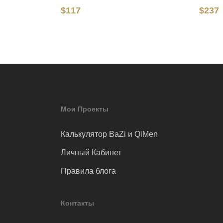
$
117
$
237
Мои Проекты
Калькулятор BaZi и QiMen
Личный Кабинет
Правила блога
Контакты