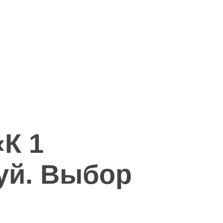
К 1
уй. Выбор