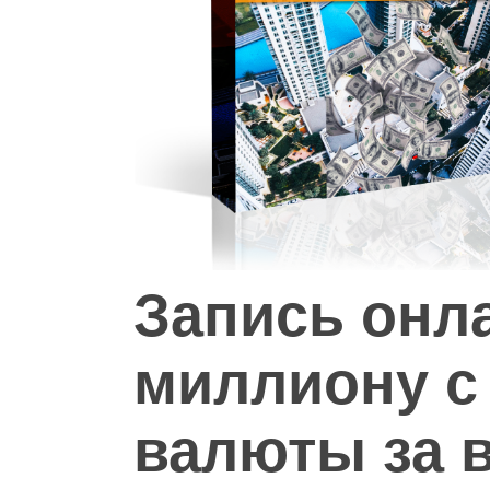
Hit enter to search or ESC to close
Запись онл
миллиону с
валюты за 