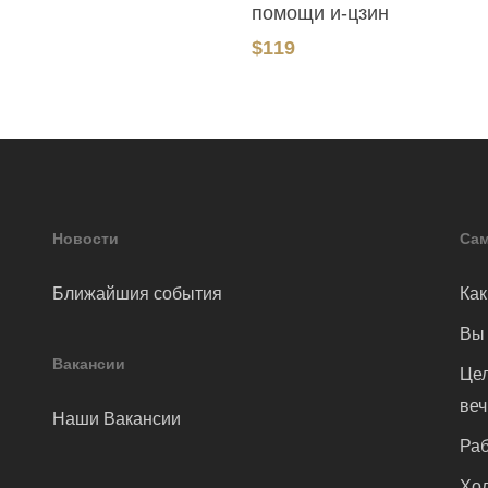
помощи и-цзин
$
119
Новости
Сам
Ближайшия события
Как
Вы 
Вакансии
Цел
ве
Наши Вакансии
Раб
Хол