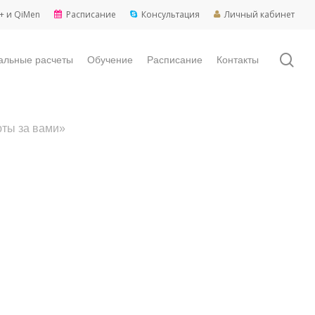
+ и QiMen
Расписание
Консультация
Личный кабинет
sea
альные расчеты
Обучение
Расписание
Контакты
юты за вами»