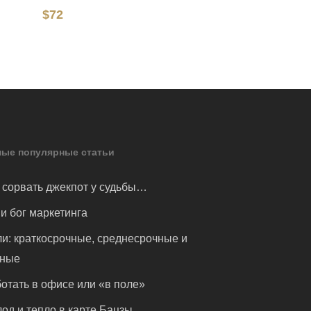
$
72
ые популярные статьи
 сорвать джекпот у судьбы…
и бог маркетинга
и: краткосрочные, среднесрочные и
чные
отать в офисе или «в поле»
од и тепло в карте Бацзы