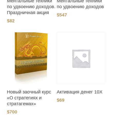
Ментальные техники
Ментальные техники
по удвоению доходов.
по удвоению доходов
Праздничная акция
$
547
$
82
В Корзину
В Корзину
Активация денег 10Х
Новый заочный курс
«О стратегиях и
$
69
стратагемах»
$
700