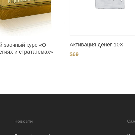
В Корзину
В Корзину
Активация денег 10Х
й заочный курс «О
егиях и стратагемах»
$
69
Новости
Сам