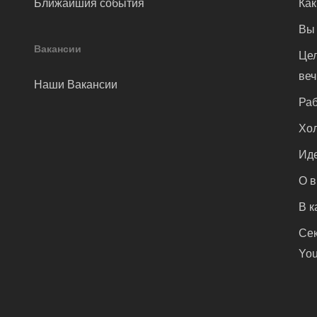
Ближайшия события
Как
Вы 
Вакансии
Цел
ве
Наши Вакансии
Раб
Хол
Иде
О 
В к
Сек
You