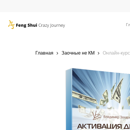
Skip
to
main
Г
content
Главная
Заочные не КМ
Онлайн-курс