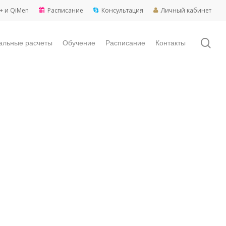
+ и QiMen
Расписание
Консультация
Личный кабинет
sea
альные расчеты
Обучение
Расписание
Контакты