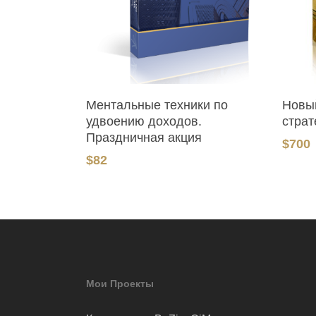
В Корзину
Ментальные техники по
Новы
удвоению доходов.
страт
Праздничная акция
$
700
$
82
Мои Проекты