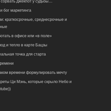
 сорвать джекпот у судьбы…
и бог маркетинга
и: краткосрочные, среднесрочные и
чные
отать в офисе или «в поле»
од и тепло в карте Бацзы
альная точка для старта
времени
аком времени формулировать мечту
реты Ци Мэнь, которые скрыло Небо и
tube))