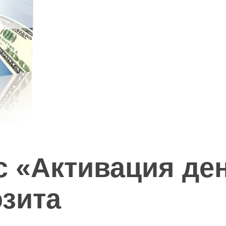
 «Активация ден
озита