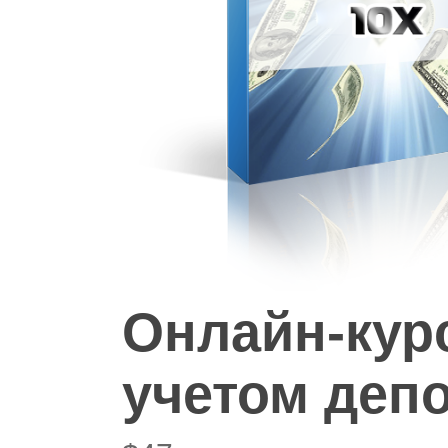
Hit enter to search or ESC to close
Онлайн-курс
учетом деп