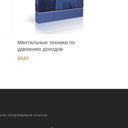
В Корзину
Ментальные техники по
удвоению доходов
$
547
ые популярные статьи