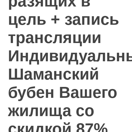
разящих в
цель + запись
трансляции
Индивидуальн
Шаманский
бубен Вашего
жилища со
скидкой 87%