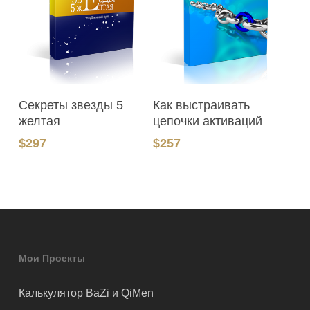
В Корзину
В Корзину
Секреты звезды 5
Как выстраивать
желтая
цепочки активаций
$
297
$
257
Мои Проекты
Калькулятор BaZi и QiMen