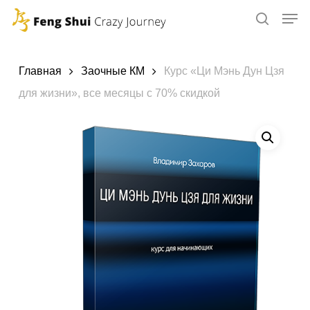
Skip
to
main
content
Главная
Заочные КМ
Курс «Ци Мэнь Дун Цзя
для жизни», все месяцы с 70% скидкой