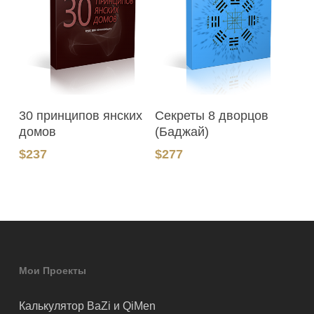
В Корзину
В Корзину
30 принципов янских
Секреты 8 дворцов
домов
(Баджай)
$
237
$
277
Мои Проекты
Калькулятор BaZi и QiMen