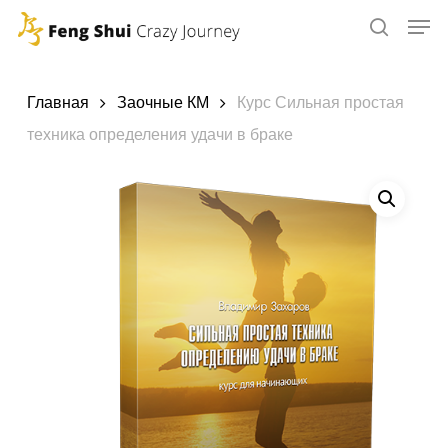
Skip
to
main
content
Главная
Заочные КМ
Курс Сильная простая
техника определения удачи в браке