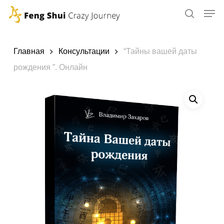
Skip
to
main
content
Главная
Консультации
“Тайны вашей даты
рождения ”. Онлайн