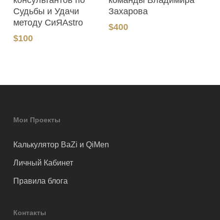
команды Владимира
консультантов по
Захарова
Судьбы и Удачи
методу СиЯAstro
$
400
$
100
Мои Проекты
Калькулятор BaZi и QiMen
Личный Кабинет
Правила блога
Контакты