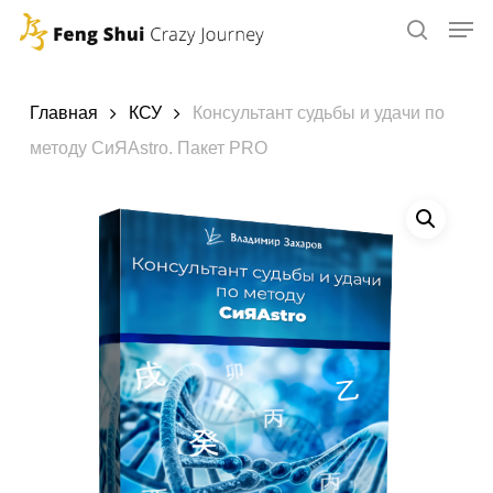
Skip
to
main
content
Главная
КСУ
Консультант судьбы и удачи по
методу СиЯAstro. Пакет PRO