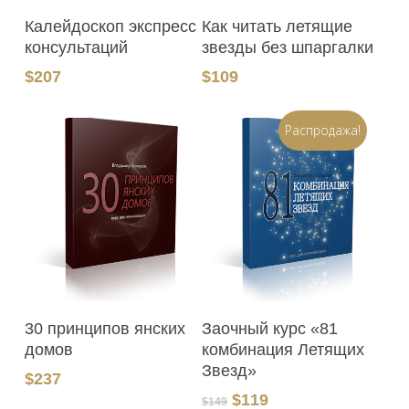
В Корзину
В Корзину
Калейдоскоп экспресс
Как читать летящие
консультаций
звезды без шпаргалки
$
207
$
109
Распродажа!
В Корзину
В Корзину
30 принципов янских
Заочный курс «81
домов
комбинация Летящих
Звезд»
$
237
Первоначальная
Текущая
$
119
$
149