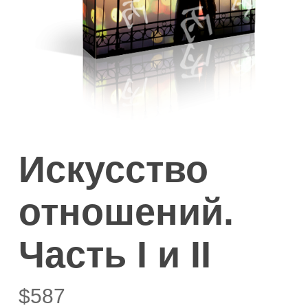
Искусство
отношений.
Часть I и II
$
587