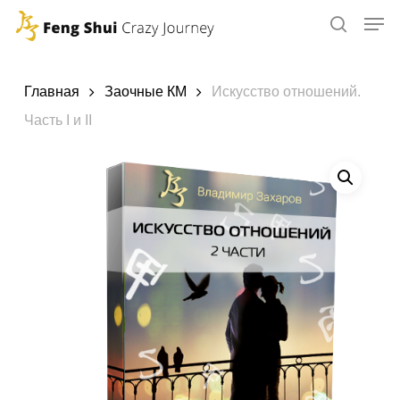
Skip
to
main
content
Главная
Заочные КМ
Искусство отношений.
Часть I и II