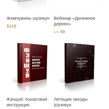
В Корзину
В Корзину
Вебинар «Денежное
Жемчужины шуэнкун
дерево»
$
119
Первоначальная
Текущая
$
9
$
29
цена
цена:
составляла
$9.
$29.
В Корзину
В Корзину
Фэншуй: пошаговая
Летящие звезды
инструкция
Шуэнкун