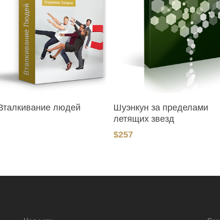
В Корзину
В Корзину
 Вталкивание людей
Шуэнкун за пределами
летящих звезд
$
257