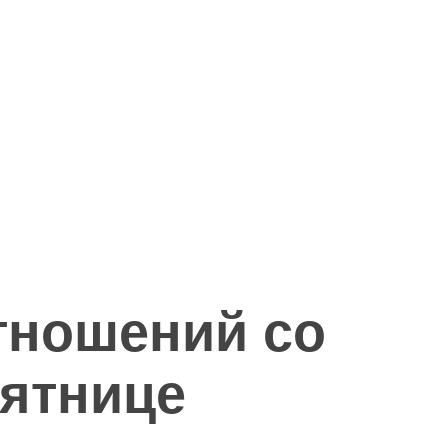
тношений со
пятнице