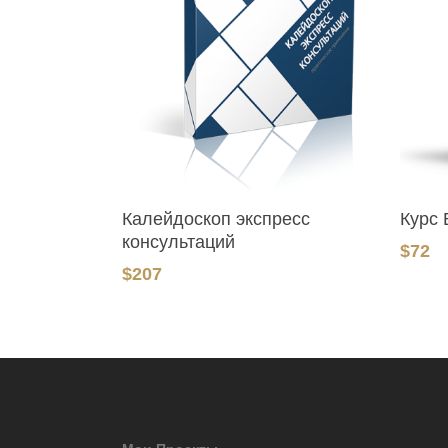
В Корзину
Калейдоскоп экспресс
Курс
консультаций
$
72
$
207