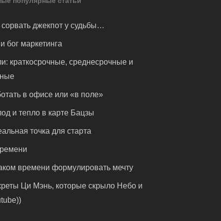
ые популярные статьи
 сорвать джекпот у судьбы…
и бог маркетинга
и: краткосрочные, среднесрочные и
чные
отать в офисе или «в поле»
од и тепло в карте Бацзы
альная точка для старта
времени
аком времени формулировать мечту
реты Ци Мэнь, которые скрыло Небо и
tube))