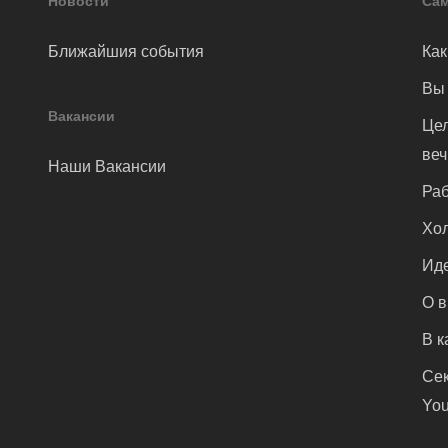
Новости
Сам
Ближайшия события
Как
Вы 
Вакансии
Цел
ве
Наши Вакансии
Раб
Хол
Иде
О 
В к
Сек
You