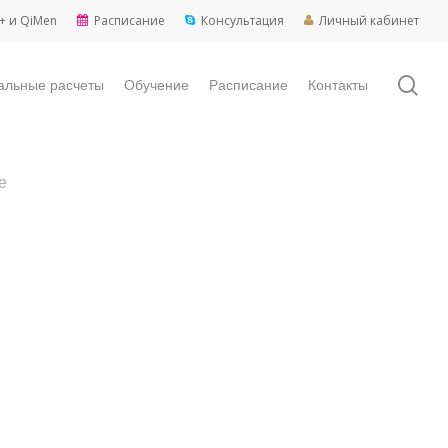
+ и QiMen
Расписание
Консультация
Личный кабинет
sea
альные расчеты
Обучение
Расписание
Контакты
е