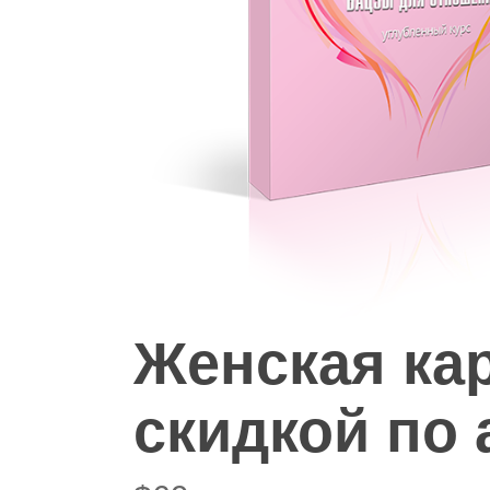
Hit enter to search or ESC to close
Женская ка
скидкой по 