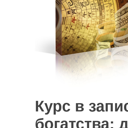
Hit enter to search or ESC to close
Курс в зап
богатства: 