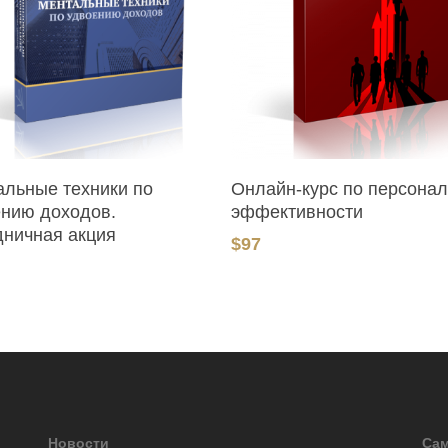
В Корзину
В Корзину
альные техники по
Онлайн-курс по персона
ению доходов.
эффективности
дничная акция
$
97
Новости
Сам