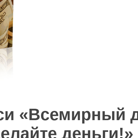
иси «Всемирный 
делайте деньги!