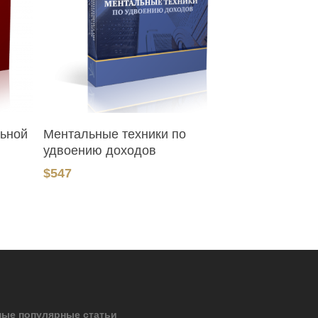
В Корзину
льной
Ментальные техники по
удвоению доходов
$
547
ые популярные статьи