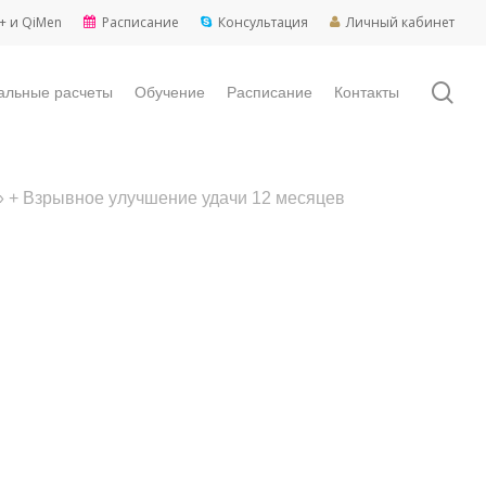
+ и QiMen
Расписание
Консультация
Личный кабинет
sea
альные расчеты
Обучение
Расписание
Контакты
!» + Взрывное улучшение удачи 12 месяцев