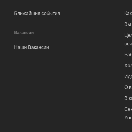
Ближайшия события
Как
Вы 
Вакансии
Цел
ве
Наши Вакансии
Раб
Хол
Иде
О 
В к
Сек
You