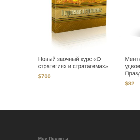
В Корзину
Новый заочный курс «О
Мент
стратегиях и стратагемах»
удво
Праз
$
700
$
82
Мои Проекты