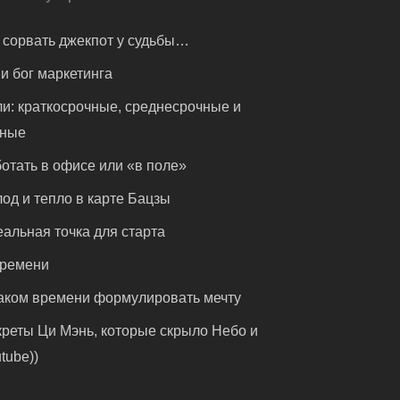
 сорвать джекпот у судьбы…
и бог маркетинга
и: краткосрочные, среднесрочные и
чные
отать в офисе или «в поле»
од и тепло в карте Бацзы
альная точка для старта
времени
аком времени формулировать мечту
реты Ци Мэнь, которые скрыло Небо и
tube))