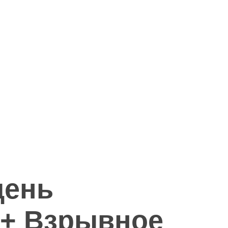
день
» + Взрывное