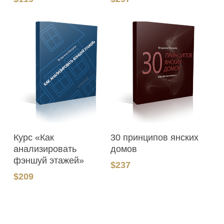
В Корзину
В Корзину
Курс «Как
30 принципов янских
анализировать
домов
фэншуй этажей»
$
237
$
209