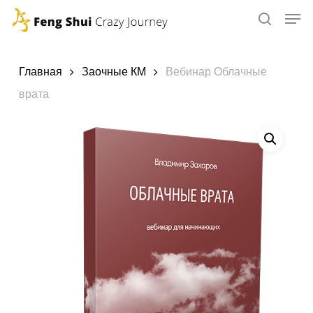
Skip
to
main
content
Главная
Заочные КМ
Вебинар Облачные
врата