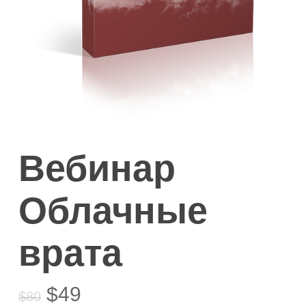
Вебинар
Облачные
врата
Первоначальная
Текущая
$
49
$
80