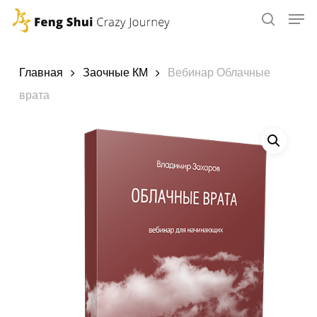
Skip
to
main
content
Главная
Заочные КМ
Вебинар Облачные
врата