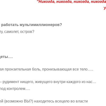
“Никогда, никогда, никогда, никогд
У
я работать мультимиллионеров?
у, самолет, остров?
щеты….
ая пронзительная боль, пронизывающая все тело…..
— рудимент нищего, живущего внутри каждого из нас…
под контролем….
й (возможно ВЫ?) находитесь всецело во власти