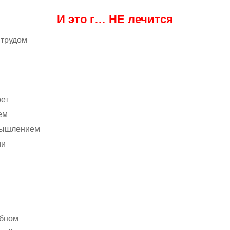
И это г… НЕ лечится
трудом
ет
ем
мышлением
ми
бном