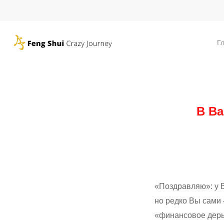
Skip
to
main
Г
content
В Ва
«Поздравляю»: у 
но редко Вы сам
«финансовое дер