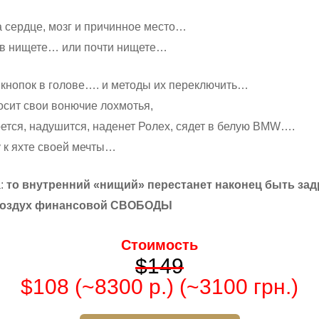
а сердце, мозг и причинное место…
ь в нищете… или почти нищете…
 кнопок в голове…. и методы их переключить…
осит свои вонючие лохмотья,
ется, надушится, наденет Ролех, сядет в белую BMW….
у к яхте своей мечты…
а:
то внутренний «нищий» перестанет наконец быть зад
воздух финансовой СВОБОДЫ
Стоимость
$149
$108 (~8300 р.) (~3100 грн.)