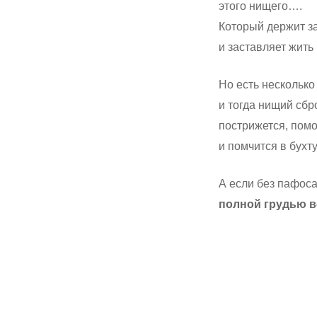
этого нищего….
Который держит з
и заставляет жит
Но есть несколько
и тогда нищий сбр
пострижется, помо
и помчится в бухт
А если без пафос
полной грудью 