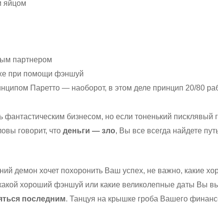
 яйцом
тым партнером
аже при помощи фэншуй
инципом Паретто — наоборот, в этом деле принцип 20/80 ра
 фантастическим бизнесом, но если тоненький писклявый го
овы говорит, что
деньги — зло
, Вы все всегда найдете пут
ний демон хочет похоронить Ваш успех, не важно, какие х
 какой хороший фэншуй или какие великолепные даты Вы 
яться последним
. Танцуя на крышке гроба Вашего финан