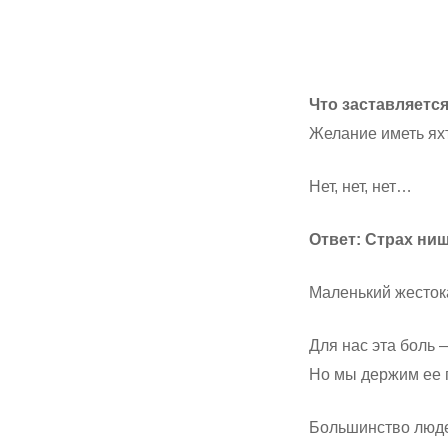
Что заставляетс
Желание иметь яхт
Нет, нет, нет…
Ответ: Страх ни
Маленький жесток
Для нас эта боль 
Но мы держим ее 
Большинство люде