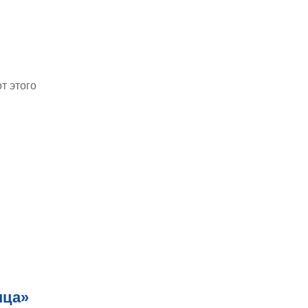
т этого
нца»