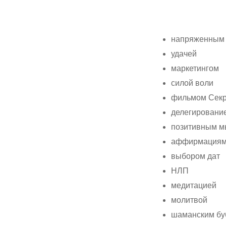
напряженным 
удачей
маркетингом
силой воли
фильмом Секр
делегировани
позитивным 
аффирмация
выбором дат
НЛП
медитацией
молитвой
Hit enter to search or ESC to close
шаманским бу