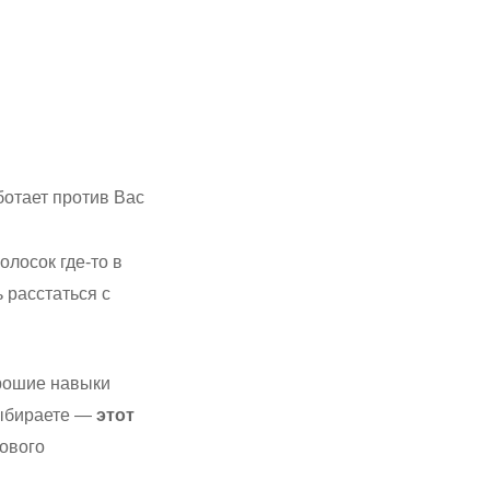
ботает против Вас
лосок где-то в
ь расстаться с
орошие навыки
выбираете —
этот
сового