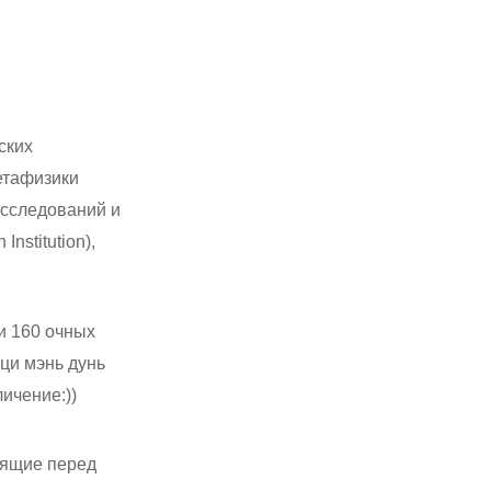
ских
етафизики
исследований и
nstitution),
и 160 очных
 ци мэнь дунь
личение:))
оящие перед