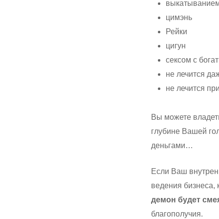
выкатыванием
цимэнь
Рейки
цигун
сексом с бога
не лечится д
не лечится пр
Вы можете владеть
глубине Вашей гол
деньгами…
Если Ваш внутрен
ведения бизнеса,
демон будет сме
благополучия.