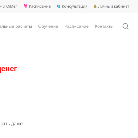
+ и QiMen
Расписание
Консультация
Личный кабинет
sea
альные расчеты
Обучение
Расписание
Контакты
денег
азать даже