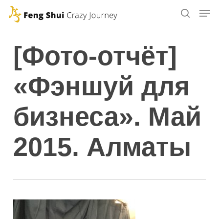
Skip
to
main
[Фото-отчёт]
content
«Фэншуй для
бизнеса». Май
2015. Алматы