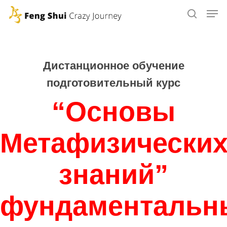
Skip
to
main
content
Дистанционное обучение
подготовительный курс
“Основы
Метафизически
знаний”
фундаментальн