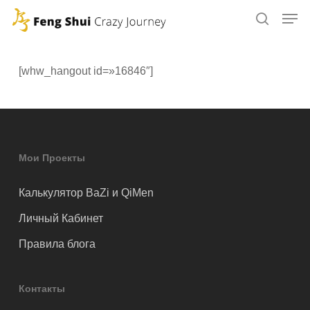
Skip
to
main
content
[whw_hangout id=»16846″]
Мои Проекты
Калькулятор BaZi и QiMen
Личный Кабинет
Правила блога
Контакты