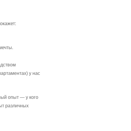
покажет:
мечты.
одством
партаментах) у нас
ный опыт — у кого
пыт различных