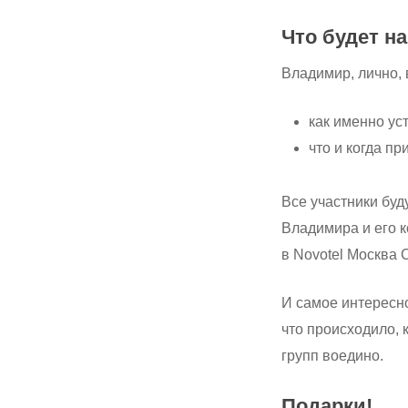
Hit enter to search or ESC to close
Что будет н
Владимир, лично, 
как именно ус
что и когда п
Все участники буд
Владимира и его к
в Novotel Москва 
И самое интересно
что происходило, 
групп воедино.
Подарки!