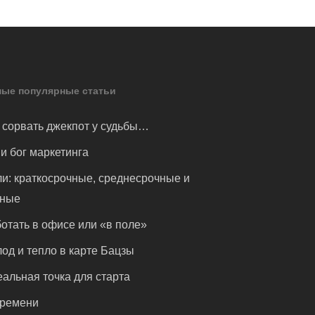
ые популярные статьи
 сорвать джекпот у судьбы…
и бог маркетинга
и: краткосрочные, среднесрочные и
чные
отать в офисе или «в поле»
од и тепло в карте Бацзы
альная точка для старта
времени