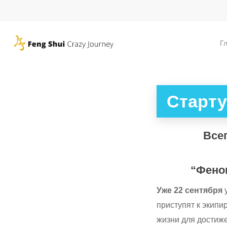
Skip
to
main
Г
content
Старту
Всег
“Фено
Уже 22 сентября
у
приступят к экипи
жизни для достиже