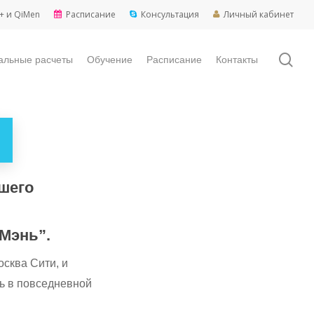
+ и QiMen
Расписание
Консультация
Личный кабинет
sea
альные расчеты
Обучение
Расписание
Контакты
ашего
Мэнь”.
осква Сити, и
нь в повседневной