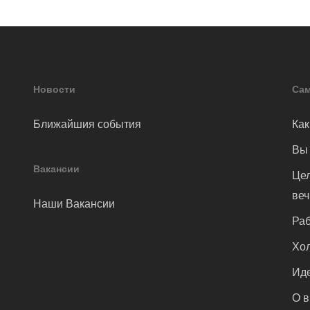
Новости
Сам
Ближайшия события
Как
Вы 
Вакансии
Цел
ве
Наши Вакансии
Раб
Хол
Иде
О 