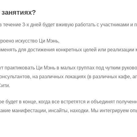
а занятиях?
в течение 3-х дней будет вживую работать с участниками и 
троено искусство Ци Мэнь,
рименять для достижения конкретных целей или реализации 
ут практиковать Ци Мэнь в малых группах под чутким руков
онсультантов, на различных локациях (в различных кафе, а
Сити.
е будет в конце, когда все встретятся и объединят получен
какие манифестации, инсайты, находки. Мы интегрируем о